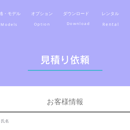
格・モデル
オプション
ダウンロード
レンタル
Download
​Option
​Rental
​Models
​見積り依頼
​お客様情報