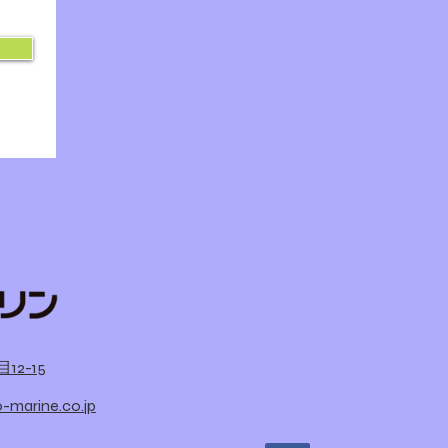
12-15
-marine.co.jp