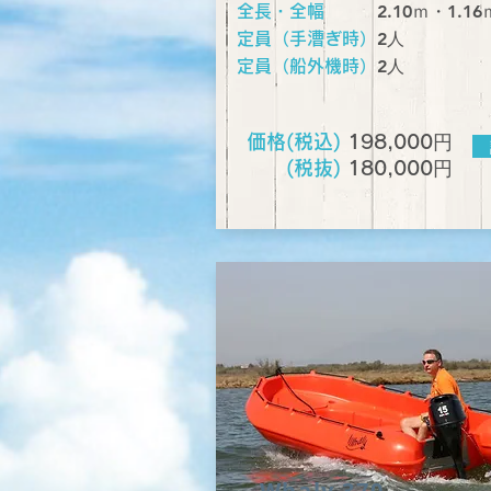
2.10ｍ・1.16
全長・全幅
​2人
定員（手漕ぎ時）
​2人
定員（船外機時）
円
価格(税込)
198
,000
円
(税抜)
180,000
Whaly 370