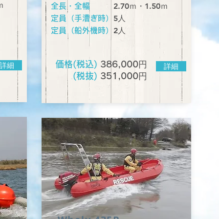
ｍ
2.70ｍ・1.50ｍ
全長・全幅
​5人
定員（手漕ぎ時）
​2人
定員（船外機時）
円
価格(税込)
386
,000
詳細
詳細
円
(税抜)
351,000