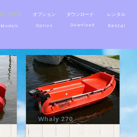
格・モデル
オプション
ダウンロード
レンタル
Download
​Option
​Rental
​Models
​Whaly 270