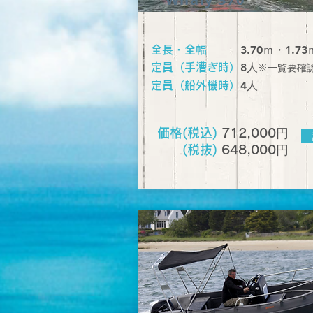
3.70ｍ・1.73
全長・全幅
​8人
定員（手漕ぎ時）
※一覧要確
​4人
定員（船外機時）
円
価格(税込)
712,000
円
(税抜)
648,000