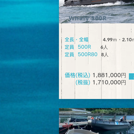
Whaly 500R
4.99ｍ・2.10
全長・全幅
​ 6人
定員 500R
​8人
定員 500R80
円
価格(税込)
1,881,000
円
(税抜)
1,710,000