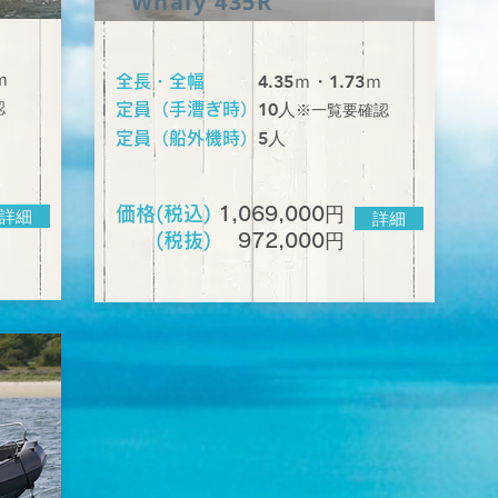
Whaly 435R
ｍ
4.35ｍ・1.73ｍ
全長・全幅
認
​10人
定員（手漕ぎ時）
※一覧要確認
​5人
定員（船外機時）
円
価格(税込)
1,069,000
詳細
詳細
円
(税抜)
972,000