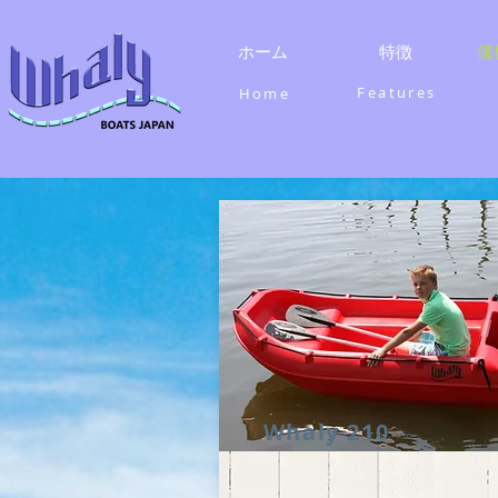
ホーム
特徴
価
​Features
​Home
​Whaly 210