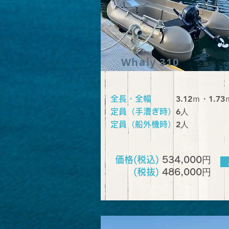
Whaly 310
3.12
ｍ・1.73
全長・全幅
​6人
定員（手漕ぎ時）
​2人
定員（船外機時）
円
価格(税込)
534,000
円
(税抜)
486,000