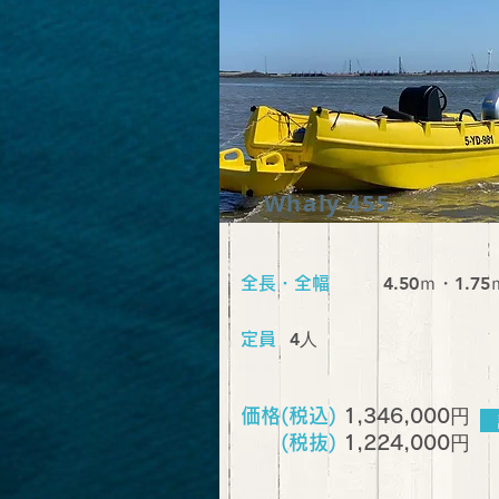
Whaly 455
4.50ｍ・1.75
全長・全幅
​4人
定員
円
価格(税込)
1,346,000
円
(税抜)
1,224,000